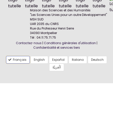
Maison des Sciences et des Humanités
"Les Sciences Unies pour un autre Développement"
MSH SUD
UAR 2035 du CNRS
Rue du Professeur Henri Serre
34090 Montpellier
Tél : 04.11.75.71.75
Contactez-nous
|
Conditions générales d'utilisation
|
Confidentialité et services tiers
Français
English
Español
Italiano
Deutsch
اَلْعَرَبِيَّةُ